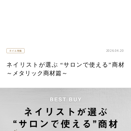
ART INK
CLEAR GEL
ART GEL
POLISH
2026.04.20
ネイル特集
ネイリストが選ぶ “サロンで使える”商材
～メタリック商材篇～