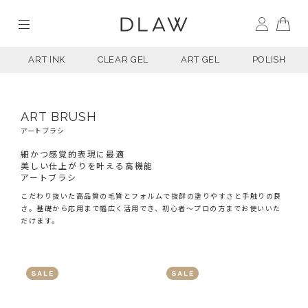
ART INK
CLEAR GEL
ART GEL
POLISH
ART BRUSH
アートブラシ
細かつ感覚的表現に最適
美しい仕上がりを叶える高機能
アートブラシ
こだわり抜いた高品質の毛質とフォルムで抜群の塗りやすさと手触りの良
さ。基礎から応用まで幅広く活用でき、初心者〜プロの方までお使いいた
だけます。