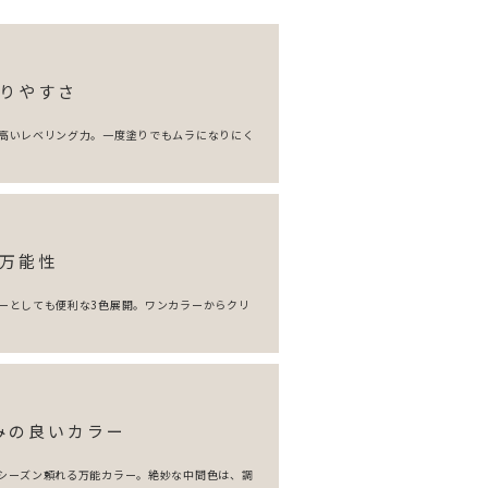
りやすさ
高いレベリング力。一度塗りでもムラになりにく
万能性
ーとしても便利な3色展開。ワンカラーからクリ
みの良いカラー
シーズン頼れる万能カラー。絶妙な中間色は、調