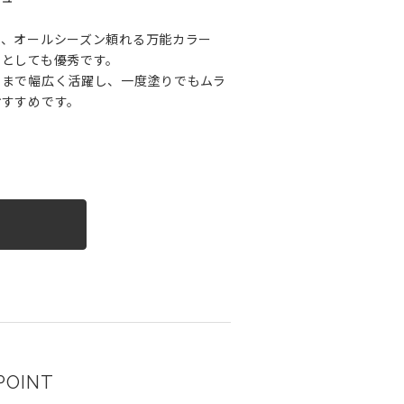
は、オールシーズン頼れる万能カラー
ーとしても優秀です。
ンまで幅広く活躍し、一度塗りでもムラ
おすすめです。
る
POINT