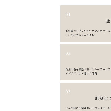
01
塗
どの筆でも塗りやすいテクスチャーと
く、初心者にもおすすめ
02
自爪の色を調整するコンシーラーカラ
アデザインまで幅広く活躍
03
肌馴染
どんな肌にも馴染むベージュはオール